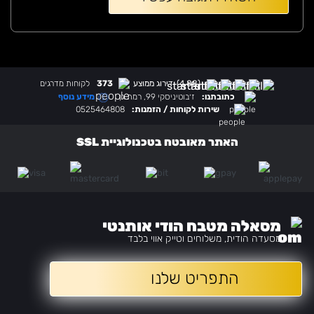
(4.88)
דירוג ממוצע
373
לקוחות מדרגים
מידע נוסף
כתובתנו:
ז׳בוטיניסקי 99, רמת גן
שירות לקוחות / הזמנות:
0525464808
האתר מאובטח בטכנולוגיית SSL
מסאלה מטבח הודי אותנטי
מסעדה הודית, משלוחים וטייק אווי בלבד
התפריט שלנו