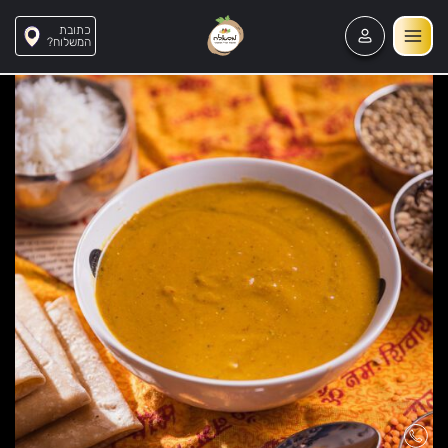
כתובת
?המשלוח