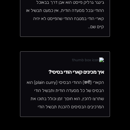
ג׳ינגר גרליק פייסט הוא אבן דרך בבאוכל
ההודי ובכל מסעדה הודית, אין כמעט תבשיל או
קארי הודי במטבח ההודי שהפייסט לא יהיה
קיים שם..
איך מכינים קארי הודי בסיסי?
הקארי (करी) ההודי הבסיסי (plain curry) הוא
הבסיס של כל מסעדה הודית ותבשיל הודי
שתרצו להכין, הוא חוסך זמן וכולל בתוכו את
המרכיבים הבסיסים להכנת תבשיל הודי
מוצלח וטעים, וזה ממש פשוט להכין בנוסף
יקצר לכם את הזמן במטבח, אז מה אומרים