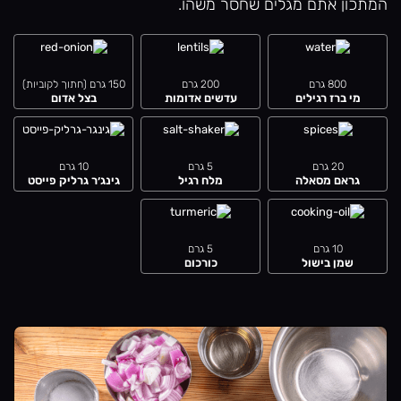
המתכון אתם מגלים שחסר משהו.
800 גרם
200 גרם
150 גרם (חתוך לקוביות)
מי ברז רגילים
עדשים אדומות
בצל אדום
20 גרם
5 גרם
10 גרם
גראם מסאלה
מלח רגיל
גינג׳ר גרליק פייסט
10 גרם
5 גרם
שמן בישול
כורכום