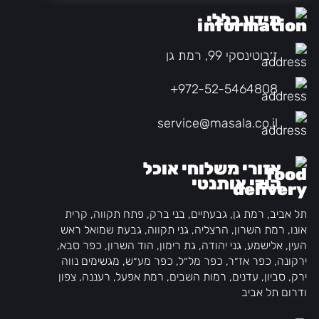
מידע כללי
ז׳בוטינסקי 99, רמת גן
+972-52-5464808
service@masala.co.il
אזורי משלוחי אוכל
הודי אותנטי
תל אביב, רמת גן, גבעתיים, בני ברק, פתח תקווה, קרית
אונו, רמת השרון, הרצליה, גני תקווה, גבעת שמואל ראש
העין, אלישמע, גני יהודה, גת רימון, הוד השרון, כפר סבא,
ירקונה, כפר אז״ר, כפר מל״ל, כפר מע״ש, מגשימים נווה
ירק, סביון, עדנים, רמות השבים, רמת אפעל, רעננה, צפון
ודרום תל אביב