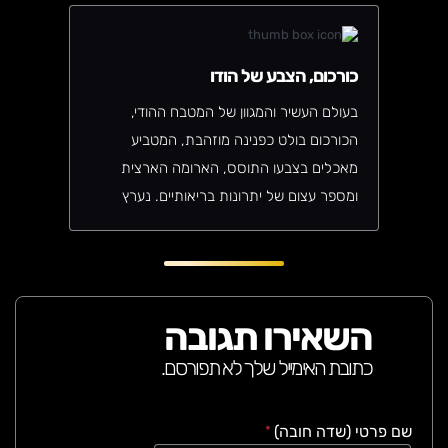
בא לכם להכין אוכל הודי?:-)
כורכום, הצבע של הודו
בעולם העשיר והמגוון של המטבח ההודי,
הכורכום בולט כפנינה מוזהבת, המטביע
מאכלים בצבעו התוסס, הארומה הארצית
ומספר עצום של יתרונות בריאותיים. נערץ
במשך מאות שנים, כורכום, או “הלדי” כפי
שהוא מכונה בהינדית, הוא יותר מסתם תבלין;
זה הלב והנשמה של הבישול ההודי.
מהמטבחים ההומים של מומבאי ועד למשקי
השאירו תגובה
הבית השלווים של קראלה, כורכום הוא מרכיב
כתובת האימייל שלך לא תפורסם.
יקר שהופך ארוחות רגילות לחוויות קולינריות
יוצאות דופן.
שם פרטי (שדה חובה)
*