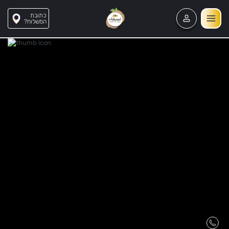
כתובת
?המשלוח