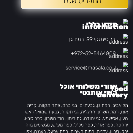
התפריט שלנו
מידע כללי
ז׳בוטינסקי 99, רמת גן
+972-52-5464808
service@masala.co.il
אזורי משלוחי אוכל
הודי אותנטי
תל אביב, רמת גן, גבעתיים, בני ברק, פתח תקווה, קרית
אונו, רמת השרון, הרצליה, גני תקווה, גבעת שמואל ראש
העין, אלישמע, גני יהודה, גת רימון, הוד השרון, כפר סבא,
ירקונה, כפר אז״ר, כפר מל״ל, כפר מע״ש, מגשימים נווה
ירק, סביון, עדנים, רמות השבים, רמת אפעל, רעננה, צפון