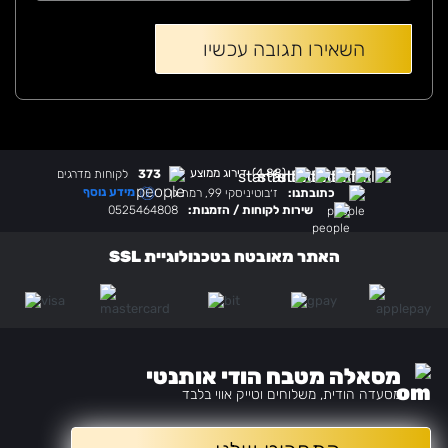
(4.88)
דירוג ממוצע
373
לקוחות מדרגים
מידע נוסף
כתובתנו:
ז׳בוטיניסקי 99, רמת גן
שירות לקוחות / הזמנות:
0525464808
האתר מאובטח בטכנולוגיית SSL
מסאלה מטבח הודי אותנטי
מסעדה הודית, משלוחים וטייק אווי בלבד