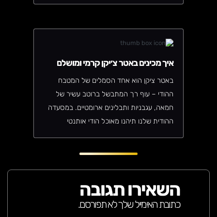
ולחוות את מלוא היתרונות של כל תנוחה.
נגישות זו הופכת את איינגאר יוגה לאידיאלית
עבור כולם, מתלמידים מתחילים ועד
מתקדמים, ובעלי מגבלות פיזיות.
איך מכינים באטר צ׳יקן קרמי ומושלם
באטר ציקן הוא אחד הסמלים של המטבח
ההודי – עוף רך המתבשל ברוטב עשיר של
חמאה, עגבניות ותבלינים ארומטיים. במסעדה
ההודית שלנו תיהנו מאוכל הודי אותנטי
שמספר סיפור של מסורת, טעם ורומנטיקה.
מנה מושלמת לחובבי תבשילים מלאים בטעם,
ניחוח ונשמה.
השאירו תגובה
כתובת האימייל שלך לא תפורסם.