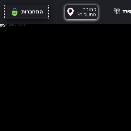
כתובת
ארד
התחברות
?המשלוח