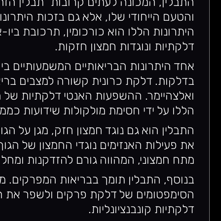
התבלין, המכונה לעתים קרובות “תבלין הזה
והטעם הייחודי שלו, אלא גם בזכות היתרונ
היתרונות הללו הוא כורכומין, תרכובת ביו
דלקתיות ונוגדות חמצון חזקות.
אחד היתרונות הבריאותיים המשמעותיים ביו
בדלקות. דלקת כרונית קשורה למצבים בריאו
ואלצהיימר. ההשפעות האנטי דלקתיות של הכ
הללו על ידי חסימת מולקולות שידועות כממ
התבלין הוא גם נוגד חמצון חזק, מגן על הג
את פעילות האנזימים נוגדי החמצון של הגו
מתח חמצוני, המהווה גורם להזדקנות ומחלו
בנוסף, התבלין תומך בבריאות המפרקים. מ
הסימפטומים של דלקת פרקים ולשפר את הני
דלקתיות קונבנציונליות.