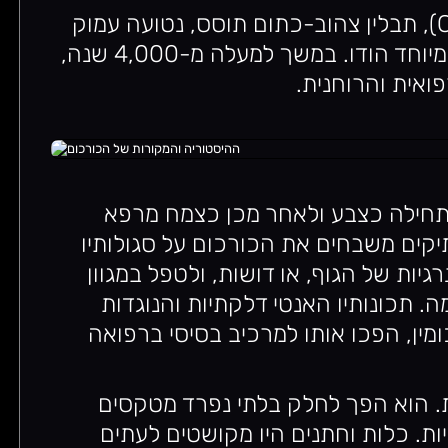
ההיסטוריה של הכורכום (Curcuma longa), תבלין צהוב-כתום תוסס, נטועה עמוק
בתרבויות העתיקות של דרום מזרח אסיה, במיוחד הודו. במשך למעלה מ-4,000 שנה,
ואית והרוחנית.
תחילה כצבע ולאחר מכן כצמח מרפא
תיקים משבחים את הכורכום על סגולותיו
גיות של הגוף, או דושות, ולטפל במגוון
. תכונותיו האנטי דלקתיות והנוגדות
ין, הפכו אותו למרכיב בסיסי ברפואה
. הוא הפך לחלק בלתי נפרד מטקסים
ות. כלות וחתנים היו מקושטים לעתים