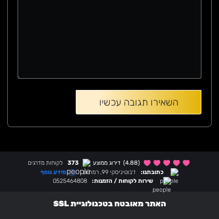
(4.88)
דירוג ממוצע
373
לקוחות מדרגים
מידע נוסף
כתובתנו:
ז׳בוטיניסקי 99, רמת גן
שירות לקוחות / הזמנות:
0525464808
האתר מאובטח בטכנולוגיית SSL