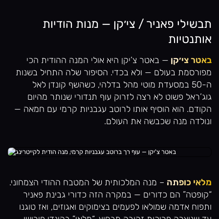
תבשילי פאניר / צי׳קן — מנות הודיות
אותנטיות
באטר צי׳קן
— באטר צ’יקן היא אולי המנה ההודית הכי
מפורסמת בעולם — ולא בכדי. הסיפור שלה התחיל בשנות
ה-50 במסעדת מוטי מהל בדלהי, כשהשף קונדן לאל
גוג’ראל פשוט לא רצה לזרוק עוף תנדורי שנותר מהיום
הקודם. הוא הוסיף אותו לרוטב עגבניות קרמי עם חמאה —
ונולדה מנה שכבשה את העולם.
מלאי כופתה
– מנה המלכותית של המטבח ההודי הצמחוני.
“קופטה” הם כדורים — במקרה הזה כדורי גבינת פאניר
ותפוח אדמה שמולאו לפעמים בצימוקים ואגוזים, ואז טוגנו