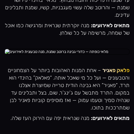
עד שנוצרה פריכות זהובה מבחוץ. “מלאי” בהינדי פירושו
שמנת — והרוטב שלה עשוי מעגבניות, קשיו, שמנת ותבלינים
עדינים.
מתאים לאירועים:
מנה יוקרתית שנראית ומרגישה כמו אוכל
של שמחה, מרשימה על כל שולחן.
פלאק פאניר
– אחת המנות האהובות ביותר על הצמחוניים
והטבעונים — ועל כל מי שאכל אותה. “פאלאק” בהינדי הוא
תרד, “פאניר” היא גבינה הודית טרייה שמיוצרת אצלנו
במקום. התרד מתבשל עם ג’ינג’ר, שום, בצל ותבלינים עד
שנהיה סמיך וטעמו עמוק — ואז מוסיפים קוביות פאניר לבן
שמתרככות בתוכו.
מתאים לאירועים:
מנה שנראית יפה עם הירוק העז שלה.