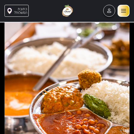
כתובת
?המשלוח