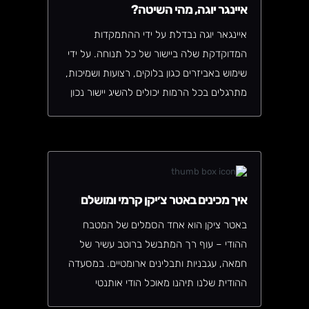
איינגר יוגה, מהי השיטה?
איינגאר יוגה נבדלת על ידי ההתמקדות
המדוקדקת שלה ביישור של כל תנוחה. על ידי
שימוש באביזרים כגון בלוקים, רצועות ושמיכות,
מתרגלים בכל הרמות יכולים להשיג יישור נכון
ולחוות את מלוא היתרונות של כל תנוחה.
נגישות זו הופכת את איינגאר יוגה לאידיאלית
עבור כולם, מתלמידים מתחילים ועד
מתקדמים, ובעלי מגבלות פיזיות.
איך מכינים באטר צ׳יקן קרמי ומושלם
באטר ציקן הוא אחד הסמלים של המטבח
ההודי – עוף רך המתבשל ברוטב עשיר של
חמאה, עגבניות ותבלינים ארומטיים. במסעדה
ההודית שלנו תיהנו מאוכל הודי אותנטי
שמספר סיפור של מסורת, טעם ורומנטיקה.