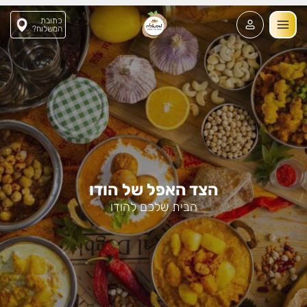
כתובת
?המשלוח
הצד האפל של הודו
הבית שלכם להודו