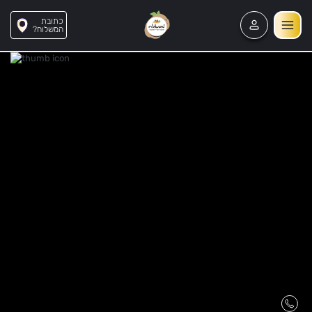
כתובת
?המשלוח