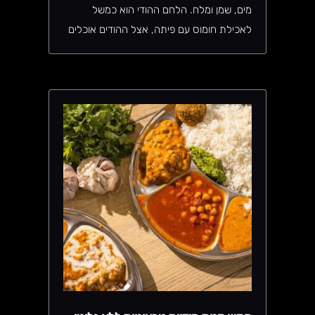
מים, שמן ומלח. הלחם ההודי הוא כמשל
לאכילת חומוס עם פיתה, אצל ההודים אוכלים
טאלי עם צ׳אפטי. לרוב נראה שהכנת צ׳אפטי
הוא תהליך פשוט וקל אך לטעמי ההיפך הוא
הנכון, הכנתי לכם מתכון מפורט, יאללה בואו
נתחיל.