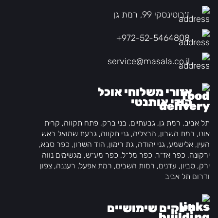
ז׳בוטינסקי 99, רמת גן
+972-52-5464808
service@masala.co.il
אזורי משלוחי אוכל
הודי אותנטי
תל אביב, רמת גן, גבעתיים, בני ברק, פתח תקווה, קרית
אונו, רמת השרון, הרצליה, גני תקווה, גבעת שמואל ראש
העין, אלישמע, גני יהודה, גת רימון, הוד השרון, כפר סבא,
ירקונה, כפר אז״ר, כפר מל״ל, כפר מע״ש, מגשימים נווה
ירק, סביון, עדנים, רמות השבים, רמת אפעל, רעננה, צפון
ודרום תל אביב
לינקים שימושיים