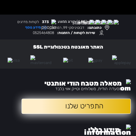
(4.88)
דירוג ממוצע
373
לקוחות מדרגים
מידע נוסף
כתובתנו:
ז׳בוטיניסקי 99, רמת גן
שירות לקוחות / הזמנות:
0525464808
האתר מאובטח בטכנולוגיית SSL
מסאלה מטבח הודי אותנטי
מסעדה הודית, משלוחים וטייק אווי בלבד
התפריט שלנו
מידע כללי