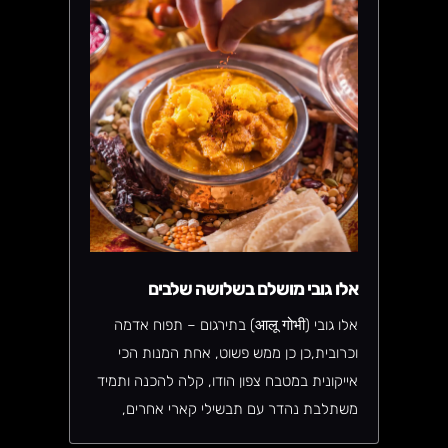
אלו גובי מושלם בשלושה שלבים
אלו גובי (आलू गोभी) בתירגום – תפוח אדמה
וכרובית,כן כן ממש פשוט, אחת המנות הכי
אייקונית במטבח צפון הודו, קלה להכנה ותמיד
משתלבת נהדר עם תבשילי קארי אחרים,
וזורמת בכל סיטואציה. מבושלת בכל משק בית