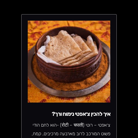
הודי פשוט ומאידך מוגשת במסעדות הודיות
באופן קבוע.
איך להכין צ׳אפטי נימוח ורך?
צ׳אפטי – רוטי (रोटी – चपाती) -הוא לחם הודי
פשוט המורכב לרוב מארבעה מרכיבים, קמח,