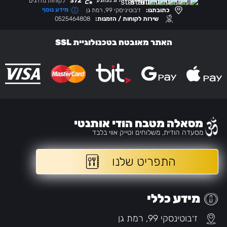
(4.88)
דירוג ממוצע
372
לקוחות מדרגים
מידע נוסף
כתובתנו:
ז׳בוטיניסקי 99, רמת גן
שירות לקוחות / הזמנות:
0525464808
האתר מאובטח בטכנולוגיית SSL
מסאלה מטבח הודי אותנטי
מסעדה הודית, משלוחים וטייק אווי בלבד
התפריט שלנו
מידע כללי
ז׳בוטינסקי 99, רמת גן