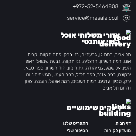
+972-52-5464808
service@masala.co.il
אזורי משלוחי אוכל
הודי אותנטי
תל אביב, רמת גן, גבעתיים, בני ברק, פתח תקווה, קרית
אונו, רמת השרון, הרצליה, גני תקווה, גבעת שמואל ראש
העין, אלישמע, גני יהודה, גת רימון, הוד השרון, כפר סבא,
ירקונה, כפר אז״ר, כפר מל״ל, כפר מע״ש, מגשימים נווה
ירק, סביון, עדנים, רמות השבים, רמת אפעל, רעננה, צפון
ודרום תל אביב
לינקים שימושיים
דף הבית
התפריט שלנו
מועדון לקוחות
הסיפור שלי