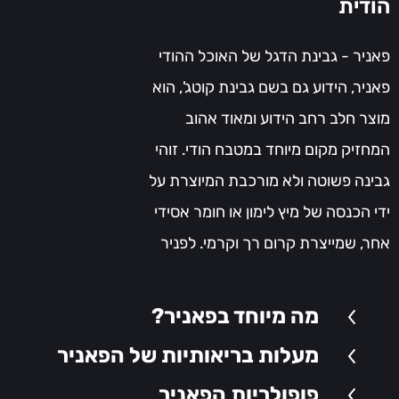
הודית
פאניר - גבינת הדגל של האוכל ההודי
פאניר, הידוע גם בשם גבינת קוטג', הוא
מוצר חלב רחב הידוע ומאוד אהוב
המחזיק מקום מיוחד במטבח הודי. זוהי
גבינה פשוטה ולא מורכבת המיוצרת על
ידי הכנסה של מיץ לימון או חומר אסידי
אחר, שמייצרת קרום רך וקרמי. לפניר
היסטוריה עשירה הנמשכת מאות שנים,
והמקור שלו כאמור בתת-היבשת הודית.
מה מיוחד בפאניר?
הפופולריות שלו נובעת מטעמו המתוק
מעלות בריאותיות של הפאניר
והדליקטסי ומיכולתו לספוג את טעמי
פופולריות הפאניר