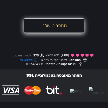
התפריט שלנו
(4.88)
דירוג ממוצע
373
לקוחות מדרגים
מידע נוסף
כתובתנו:
ז׳בוטיניסקי 99, רמת גן
שירות לקוחות / הזמנות:
0525464808
האתר מאובטח בטכנולוגיית SSL