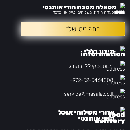
מסאלה מטבח הודי אותנטי
מסעדה הודית, משלוחים וטייק אווי בלבד
התפריט שלנו
מידע כללי
ז׳בוטינסקי 99, רמת גן
+972-52-5464808
service@masala.co.il
אזורי משלוחי אוכל
הודי אותנטי