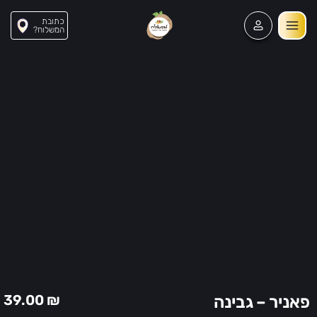
כתובת
?המשלוח
7
39.00
₪
פאניר – גבינה