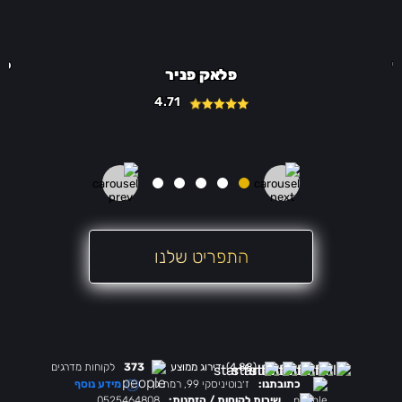
י
פל
פלאק פניר
4.71
התפריט שלנו
(4.88)
דירוג ממוצע
373
לקוחות מדרגים
מידע נוסף
כתובתנו:
ז׳בוטיניסקי 99, רמת גן
שירות לקוחות / הזמנות:
0525464808