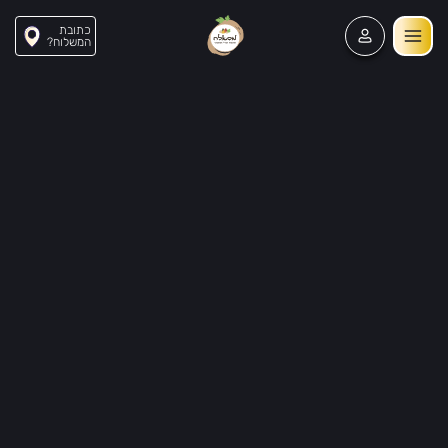
כתובת
?המשלוח