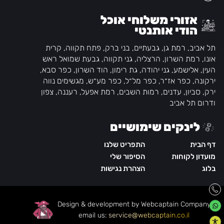
אזורי משלוחי אוכל
הודי אותנטי
תל אביב, רמת גן, גבעתיים, בני ברק, פתח תקווה, קרית
אונו, רמת השרון, הרצליה, גני תקווה, גבעת שמואל ראש
העין, אלישמע, גני יהודה, גת רימון, הוד השרון, כפר סבא,
ירקונה, כפר אז״ר, כפר מל״ל, כפר מע״ש, מגשימים נווה
ירק, סביון, עדנים, רמות השבים, רמת אפעל, רעננה, צפון
ודרום תל אביב
לינקים שימושיים
דף הבית
התפריט שלנו
מועדון לקוחות
הסיפור שלי
בלוג
הצהרת נגישות
Design & development by Webcaptain Company
|
email us:
service@webcaptain.co.il