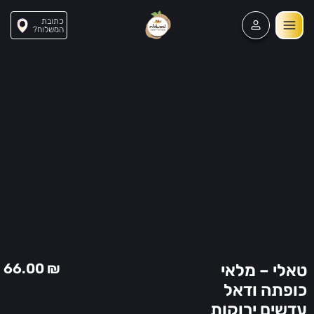
כתובת
?המשלוח
8
66.00
₪
טאלי – מלאי
כופתה ודאל
עדשים ירוקות