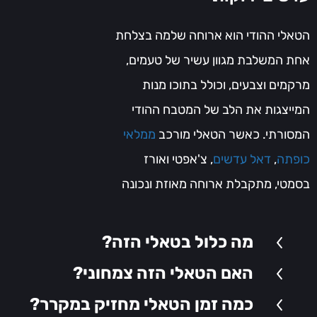
הטאלי ההודי הוא ארוחה שלמה בצלחת
אחת המשלבת מגוון עשיר של טעמים,
מרקמים וצבעים, וכולל בתוכו מנות
המייצגות את הלב של המטבח ההודי
המסורתי. כאשר הטאלי מורכב
ממלאי
כופתה
,
דאל עדשים
, צ'אפטי ואורז
בסמטי, מתקבלת ארוחה מאוזת ונכונה
מאוזנת ועשירה. המלאי כופתה, כדורי
גבינה (פאניר) במילוי עשיר שטובלים
מה כלול בטאלי הזה?
ברוטב קרמי ותבלינים ארומטיים, מספק
האם הטאלי הזה צמחוני?
טעם עשיר ועמוק. לצד זאת,
הדאל
כמה זמן הטאלי מחזיק במקרר?
עדשים, תבשיל חם ומנחם המבוסס על